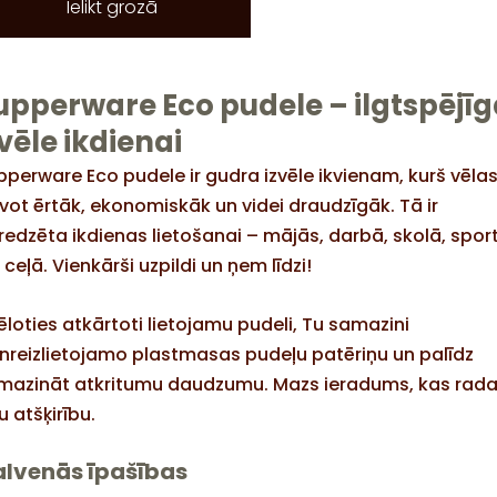
Ielikt grozā
upperware Eco pudele – ilgtspējī
zvēle ikdienai
pperware Eco pudele ir gudra izvēle ikvienam, kurš vēla
īvot ērtāk, ekonomiskāk un videi draudzīgāk. Tā ir
redzēta ikdienas lietošanai – mājās, darbā, skolā, spor
 ceļā. Vienkārši uzpildi un ņem līdzi!
ēloties atkārtoti lietojamu pudeli, Tu samazini
enreizlietojamo plastmasas pudeļu patēriņu un palīdz
mazināt atkritumu daudzumu. Mazs ieradums, kas rad
lu atšķirību.
lvenās īpašības