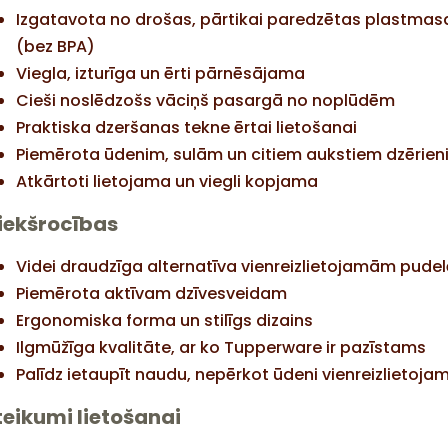
Izgatavota no drošas, pārtikai paredzētas plastmas
(bez BPA)
Viegla, izturīga un ērti pārnēsājama
Cieši noslēdzošs vāciņš pasargā no noplūdēm
Praktiska dzeršanas tekne ērtai lietošanai
Piemērota ūdenim, sulām un citiem aukstiem dzērie
Atkārtoti lietojama un viegli kopjama
iekšrocības
Videi draudzīga alternatīva vienreizlietojamām pude
Piemērota aktīvam dzīvesveidam
Ergonomiska forma un stilīgs dizains
Ilgmūžīga kvalitāte, ar ko Tupperware ir pazīstams
Palīdz ietaupīt naudu, nepērkot ūdeni vienreizlietoj
teikumi lietošanai