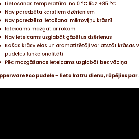
Lietošanas temperatūra: no 0 °C līdz +85 °C
Nav paredzēta karstiem dzērieniem
Nav paredzēta lietošanai mikroviļņu krāsnī
Ieteicams mazgāt ar rokām
Nav ieteicams uzglabāt gāzētus dzērienus
Košas krāsvielas un aromatizētāji var atstāt krāsas 
pudeles funkcionalitāti
Pēc mazgāšanas ieteicams uzglabāt bez vāciņa
pperware Eco pudele – lieto katru dienu, rūpējies par