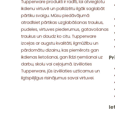
Tupperware produkti ir radīti, lai atvieglotu
ikdienu virtuvē un palīdzētu ilgāk saglabāt
pārtiku svaigu. Mūsu piedāvājumā
atradīsiet pārtikas uzglabāšanas traukus,
pudeles, virtuves piederumus, gatavošanas
traukus un daudz ko citu. Tupperware
izceļas ar augstu kvalitāti, ilgmūžību un
pārdomātu dizainu, kas piemērots gan
Pr
ikdienas lietošanai, gan līdzi ņemšanai uz
darbu, skolu vai ceļojumā. Izvēloties
Tupperware, jūs izvēlaties uzticamus un
ilgtspējīgus risinājumus savai virtuvei.
Ie