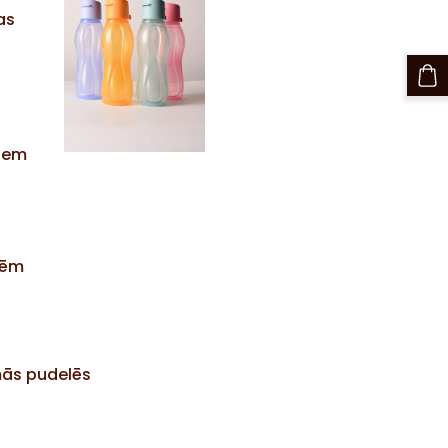
as
niem
lēm
amās pudelēs