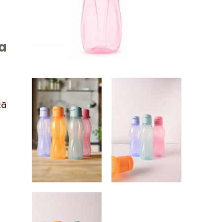
ga
s
tā
a