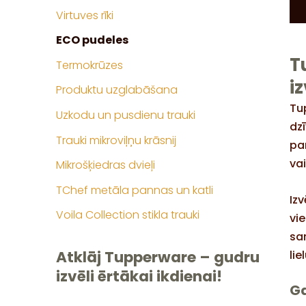
Virtuves rīki
ECO pudeles
T
Termokrūzes
i
Produktu uzglabāšana
Tu
Uzkodu un pusdienu trauki
dz
Trauki mikroviļņu krāsnij
pa
vai
Mikrošķiedras dvieļi
TChef metāla pannas un katli
Izv
Voila Collection stikla trauki
vi
sa
Atklāj Tupperware – gudru
lie
izvēli ērtākai ikdienai!
Ga