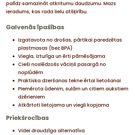
palīdz samazināt atkritumu daudzumu. Mazs
ieradums, kas rada lielu atšķirību.
Galvenās īpašības
Izgatavota no drošas, pārtikai paredzētas
plastmasas (bez BPA)
Viegla, izturīga un ērti pārnēsājama
Cieši noslēdzošs vāciņš pasargā no
noplūdēm
Praktiska dzeršanas tekne ērtai lietošanai
Piemērota ūdenim, sulām un citiem aukstiem
dzērieniem
Atkārtoti lietojama un viegli kopjama
Priekšrocības
Videi draudzīga alternatīva