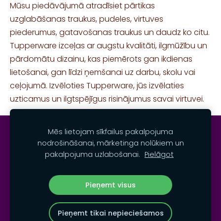
Mūsu piedāvājumā atradīsiet pārtikas
uzglabāšanas traukus, pudeles, virtuves
piederumus, gatavošanas traukus un daudz ko citu.
Tupperware izceļas ar augstu kvalitāti, ilgmūžību un
pārdomātu dizainu, kas piemērots gan ikdienas
lietošanai, gan līdzi ņemšanai uz darbu, skolu vai
ceļojumā. Izvēloties Tupperware, jūs izvēlaties
uzticamus un ilgtspējīgus risinājumus savai virtuvei.
Mēs lietojam sīkfailus pakalpojuma
KONTAKTI
NOTEIKUMI
SĪKDATNES
nodrošināšanai, mārketinga nolūkiem un
pakalpojuma uzlabošanai.
Pielāgot
TUPPERWARE IZPLATĪTĀJS LATVIJĀ SIA''MAXFUN''
©
2005-2026
Pieņemt visus
Pieņemt tikai nepieciešamos