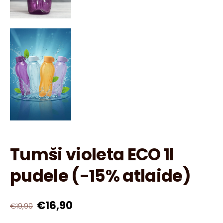
Tumši violeta ECO 1l
pudele (-15% atlaide)
€16,90
€19,90