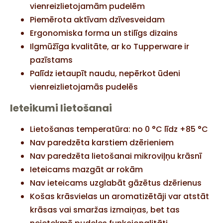
vienreizlietojamām pudelēm
Piemērota aktīvam dzīvesveidam
Ergonomiska forma un stilīgs dizains
Ilgmūžīga kvalitāte, ar ko Tupperware ir
pazīstams
Palīdz ietaupīt naudu, nepērkot ūdeni
vienreizlietojamās pudelēs
Ieteikumi lietošanai
Lietošanas temperatūra: no 0 °C līdz +85 °C
Nav paredzēta karstiem dzērieniem
Nav paredzēta lietošanai mikroviļņu krāsnī
Ieteicams mazgāt ar rokām
Nav ieteicams uzglabāt gāzētus dzērienus
Košas krāsvielas un aromatizētāji var atstāt
krāsas vai smaržas izmaiņas, bet tas