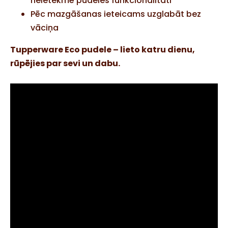
neietekmē pudeles funkcionalitāti
Pēc mazgāšanas ieteicams uzglabāt bez
vāciņa
Tupperware Eco pudele – lieto katru dienu,
rūpējies par sevi un dabu.