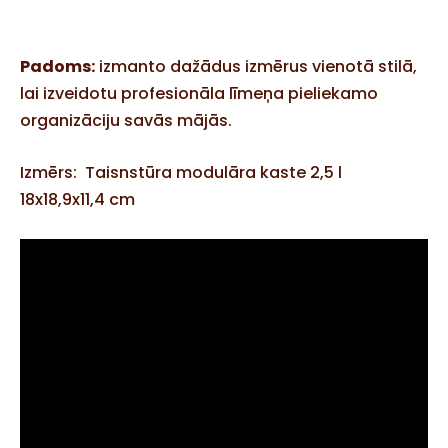
Padoms:
izmanto dažādus izmērus vienotā stilā,
lai izveidotu profesionāla līmeņa pieliekamo
organizāciju savās mājās.
Izmērs:
Taisnstūra modulāra kaste 2,5 l
18x18,9x11,4 cm