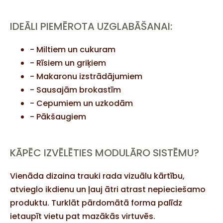
IDEĀLI PIEMĒROTA UZGLABĀŠANAI:
- Miltiem un cukuram
- Rīsiem un griķiem
- Makaronu izstrādājumiem
- Sausajām brokastīm
- Cepumiem un uzkodām
- Pākšaugiem
KĀPĒC IZVĒLĒTIES MODULĀRO SISTĒMU?
Vienāda dizaina trauki rada vizuālu kārtību,
atvieglo ikdienu un ļauj ātri atrast nepieciešamo
produktu. Turklāt pārdomātā forma palīdz
ietaupīt vietu pat mazākās virtuvēs.