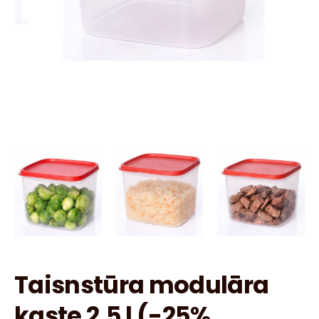
Taisnstūra modulāra
kaste 2,5 l (-25%