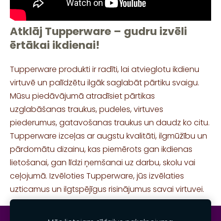
Atklāj Tupperware – gudru izvēli
ērtākai ikdienai!
Tupperware produkti ir radīti, lai atvieglotu ikdienu
virtuvē un palīdzētu ilgāk saglabāt pārtiku svaigu.
Mūsu piedāvājumā atradīsiet pārtikas
uzglabāšanas traukus, pudeles, virtuves
piederumus, gatavošanas traukus un daudz ko citu.
Tupperware izceļas ar augstu kvalitāti, ilgmūžību un
pārdomātu dizainu, kas piemērots gan ikdienas
lietošanai, gan līdzi ņemšanai uz darbu, skolu vai
ceļojumā. Izvēloties Tupperware, jūs izvēlaties
uzticamus un ilgtspējīgus risinājumus savai virtuvei.