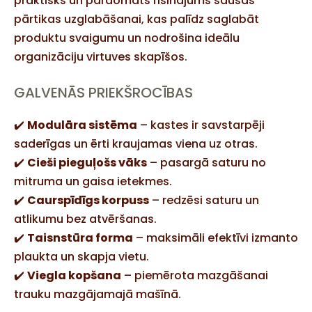
praktisks un pārdomāts risinājums sausās
pārtikas uzglabāšanai, kas palīdz saglabāt
produktu svaigumu un nodrošina ideālu
organizāciju virtuves skapīšos.
GALVENĀS PRIEKŠROCĪBAS
✔️
Modulāra sistēma
– kastes ir savstarpēji
saderīgas un ērti kraujamas viena uz otras.
✔️
Cieši pieguļošs vāks
– pasargā saturu no
mitruma un gaisa ietekmes.
✔️
Caurspīdīgs korpuss
– redzēsi saturu un
atlikumu bez atvēršanas.
✔️
Taisnstūra forma
– maksimāli efektīvi izmanto
plaukta un skapja vietu.
✔️
Viegla kopšana
– piemērota mazgāšanai
trauku mazgājamajā mašīnā.