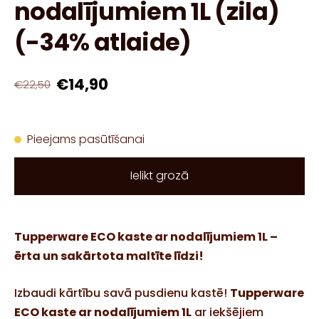
nodalījumiem 1L (zila)
(-34% atlaide)
€14,90
€22,50
Pieejams pasūtīšanai
Ielikt grozā
Tupperware ECO kaste ar nodalījumiem 1L –
ērta un sakārtota maltīte līdzi!
Izbaudi kārtību savā pusdienu kastē!
Tupperware
ECO kaste ar nodalījumiem 1L
ar iekšējiem