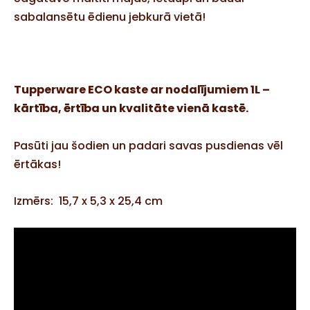
sabalansētu ēdienu jebkurā vietā!
Tupperware
ECO kaste ar nodalījumiem 1L
–
kārtība, ērtība un kvalitāte vienā kastē.
Pasūti jau šodien un padari savas pusdienas vēl
ērtākas!
Izmērs:
15,7 x 5,3 x 25,4 cm