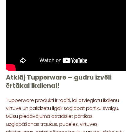
Atklāj Tupperware – gudru izvēli
ērtākai ikdienai!
Tupperware produkti ir radīti, lai atvieglotu ikdienu
virtuvē un palīdzētu ilgāk saglabāt pārtiku svaigu.
Mūsu piedāvājumā atradīsiet pārtikas
uzglabāšanas traukus, pudeles, virtuves