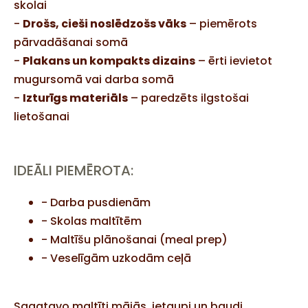
skolai
-
Drošs, cieši noslēdzošs vāks
– piemērots
pārvadāšanai somā
-
Plakans un kompakts dizains
– ērti ievietot
mugursomā vai darba somā
-
Izturīgs materiāls
– paredzēts ilgstošai
lietošanai
IDEĀLI PIEMĒROTA:
- Darba pusdienām
- Skolas maltītēm
- Maltīšu plānošanai (meal prep)
- Veselīgām uzkodām ceļā
Sagatavo maltīti mājās, ietaupi un baudi