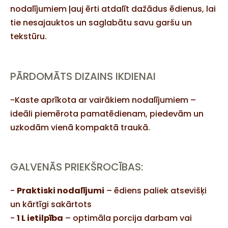
nodalījumiem ļauj ērti atdalīt dažādus ēdienus, lai
tie nesajauktos un saglabātu savu garšu un
tekstūru.
PĀRDOMĀTS DIZAINS IKDIENAI
-Kaste aprīkota ar vairākiem nodalījumiem –
ideāli piemērota pamatēdienam, piedevām un
uzkodām vienā kompaktā traukā.
GALVENĀS PRIEKŠROCĪBAS:
-
Praktiski nodalījumi
– ēdiens paliek atsevišķi
un kārtīgi sakārtots
-
1 L ietilpība
– optimāla porcija darbam vai