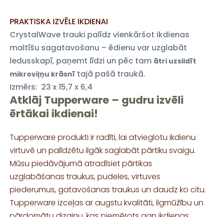
PRAKTISKA IZVĒLE IKDIENAI
CrystalWave trauki palīdz vienkāršot ikdienas
maltīšu sagatavošanu – ēdienu var uzglabāt
ledusskapī, paņemt līdzi un pēc tam
ātri uzsildīt
tajā pašā traukā.
mikroviļņu krāsnī
Izmērs:
23 x 15,7 x 6,4
Atklāj Tupperware – gudru izvēli
ērtākai ikdienai!
Tupperware produkti ir radīti, lai atvieglotu ikdienu
virtuvē un palīdzētu ilgāk saglabāt pārtiku svaigu.
Mūsu piedāvājumā atradīsiet pārtikas
uzglabāšanas traukus, pudeles, virtuves
piederumus, gatavošanas traukus un daudz ko citu.
Tupperware izceļas ar augstu kvalitāti, ilgmūžību un
pārdomātu dizainu, kas piemērots gan ikdienas