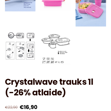
Crystalwave trauks 1l
(-26% atlaide)
€16,90
€22,90