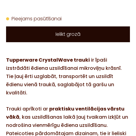
Pieejams pasūtīšanai
Ielikt grozā
Tupperware CrystalWave trauki
ir īpaši
izstrādāti ēdiena uzsildīšanai mikroviļņu krāsnī.
Tie ļauj ērti uzglabāt, transportēt un uzsildīt
ēdienu vienā traukā, saglabājot tā garšu un
kvalitāti.
Trauki aprīkoti ar
praktisku ventilācijas vārstu
vākā
, kas uzsildīšanas laikā ļauj tvaikam izkļūt un
nodrošina vienmērīgu ēdiena uzsildīšanu.
Pateicoties pārdomātajam dizainam, tie ir lieliski