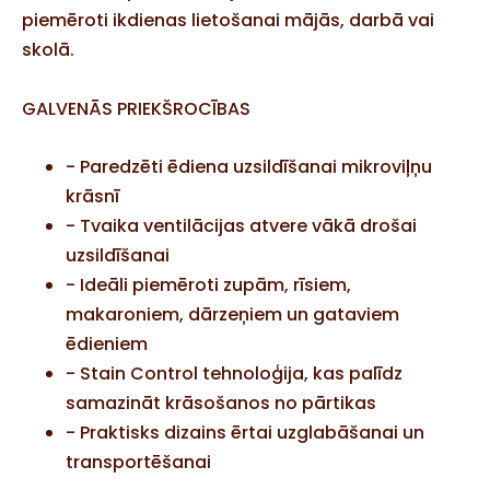
piemēroti ikdienas lietošanai mājās, darbā vai
skolā.
GALVENĀS PRIEKŠROCĪBAS
- Paredzēti
ēdiena uzsildīšanai mikroviļņu
krāsnī
- Tvaika ventilācijas atvere vākā
drošai
uzsildīšanai
- Ideāli piemēroti
zupām, rīsiem,
makaroniem, dārzeņiem un gataviem
ēdieniem
- Stain Control tehnoloģija
, kas palīdz
samazināt krāsošanos no pārtikas
- Praktisks dizains
ērtai uzglabāšanai un
transportēšanai