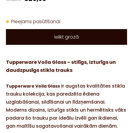
Pieejams pasūtīšanai
Ielikt grozā
Tupperware Voila Glass – stilīgs, izturīgs un
daudzpusīgs stikla trauks
ir augstas kvalitātes stikla
Tupperware Voila Glass
trauku kolekcija, kas paredzēta ēdiena
uzglabāšanai, sildīšanai un līdzņemšanai.
Moderns dizains, izturīgs stikls un hermētisks vāks
padara šo trauku par ideālu izvēli gan ikdienai,
gan maltīšu sagatavošanai vairākām dienām.