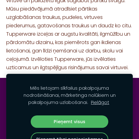
virtuvē un palīdzētu ilgāk saglabāt pārtiku svaigu.
Mūsu piedāvājumā atradīsiet pārtikas
uzglabāšanas traukus, pudeles, virtuves
piederumus, gatavošanas traukus un daudz ko citu.
Tupperware izceļas ar augstu kvalitāti, ilgmūžību un
pārdomātu dizainu, kas piemērots gan ikdienas
lietošanai, gan līdzi ņemšanai uz darbu, skolu vai
ceļojumā. Izvēloties Tupperware, jūs izvēlaties
uzticamus un ilgtspējīgus risinājumus savai virtuvei.
Mēs lietojam sīkfailus pakalpojuma
KONTAKTI
NOTEIKUMI
SĪKDATNES
nodrošināšanai, mārketinga nolūkiem un
pakalpojuma uzlabošanai.
Pielāgot
TUPPERWARE IZPLATĪTĀJS LATVIJĀ SIA''MAXFUN''
©
2005-2026
Pieņemt visus