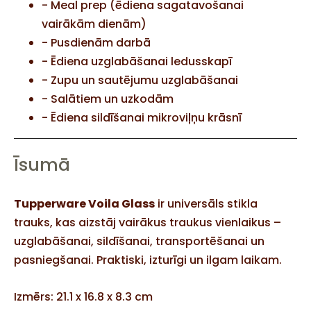
- Meal prep (ēdiena sagatavošanai
vairākām dienām)
- Pusdienām darbā
- Ēdiena uzglabāšanai ledusskapī
- Zupu un sautējumu uzglabāšanai
- Salātiem un uzkodām
- Ēdiena sildīšanai mikroviļņu krāsnī
Īsumā
Tupperware Voila Glass
ir universāls stikla
trauks, kas aizstāj vairākus traukus vienlaikus –
uzglabāšanai, sildīšanai, transportēšanai un
pasniegšanai. Praktiski, izturīgi un ilgam laikam.
Izmērs:
21.1 x 16.8 x 8.3 cm