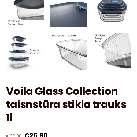
Voila Glass Collection
taisnstūra stikla trauks
1l
€25,90
€32,90