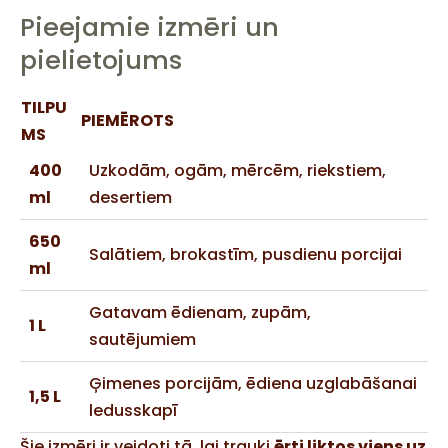
Pieejamie izmēri un
pielietojums
TILPU
PIEMĒROTS
MS
400
Uzkodām, ogām, mērcēm, riekstiem,
ml
desertiem
650
Salātiem, brokastīm, pusdienu porcijai
ml
Gatavam ēdienam, zupām,
1 L
sautējumiem
Ģimenes porcijām, ēdiena uzglabāšanai
1,5 L
ledusskapī
Šie izmēri ir veidoti tā, lai trauki
ērti liktos viens uz