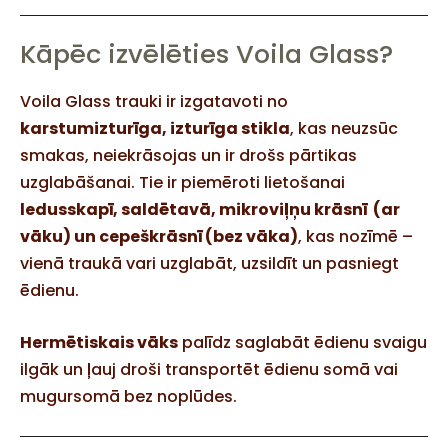
Kāpēc izvēlēties Voila Glass?
Voila Glass trauki ir izgatavoti no
karstumizturīga, izturīga stikla
, kas neuzsūc
smakas, neiekrāsojas un ir drošs pārtikas
uzglabāšanai. Tie ir piemēroti lietošanai
ledusskapī, saldētavā, mikroviļņu krāsnī
(ar
vāku)
un cepeškrāsnī (bez vāka)
, kas nozīmē –
vienā traukā vari uzglabāt, uzsildīt un pasniegt
ēdienu.
Hermētiskais vāks
palīdz saglabāt ēdienu svaigu
ilgāk un ļauj droši transportēt ēdienu somā vai
mugursomā bez noplūdes.